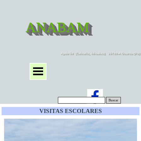
ANABAM
Apdo 59  (Calvario, 44-baixo)   36780-A Guarda (Po
Buscar
VISITAS ESCOLARES