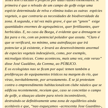
Telles têm criticado o projecto por duas razoes elementares. A
primeira é que o relvado de um campo de golfe exige uma
espécie determinada de relva e elimina todas as outras espécies
vegetais, o que contraria as necesidades de biodiversidade da
zona. A segunda, e tal vez máis grave, é que un “green” exige
quantidades enormes de agroquímicos, quer fertilizantes, quer
herbicidas. E, no caso da Boega, é evidente que a drenagem se
faz para o rio, com un potencial poluidor que assuta. “Claro é
que se verificará, no mínimo, uma autrofizaçao que irá
potenciar a já existente, e levará ao desenvolvimento anormal
de especies vegetais indesejáveis, como, por exemplo,
microalgas tóxicas. Como aconteceu, mais uma vez, este verao”
disse José Gualdino, da Corema, ao PÚBLICO.
E os ecologistas nao se ficam por aquí: temen também a
proliferaçao de equipamentos trísticos na margem do río, que
virao, inevitablemente, por arrastamento. E se já protestam
contra o empreendimento habitacionalcom clube náutico que se
edificou recentemente, receiam que, caso se concretize o campo
de golfe, a situaçao alastre para niveis incontroláveis,
destruindo-se definitivamente uma zona de equilibrios ainda
aceitáveis e que, “nao esqueçamos –acrescenta Jose Guardino-,