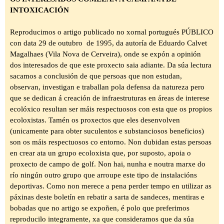
INTOXICACIÓN
Reproducimos o artigo publicado no xornal portugués PÚBLICO
con data 29 de outubro
de 1995, da autoría de Eduardo Calvet
Magalhaes (Vila Nova de Cerveira), onde se expón a opinión
dos interesados de que este proxecto saia adiante. Da súa lectura
sacamos a conclusión de que persoas que non estudan,
observan, investigan e traballan pola defensa da natureza pero
que se dedican á creación de infraestruturas en áreas de interese
ecolóxico resultan ser máis respectuosos con esta que os propios
ecoloxistas. Tamén os proxectos que eles desenvolven
(unicamente para obter suculentos e substanciosos beneficios
)
son os máis respectuosos co entorno. Non dubidan estas persoas
en crear ata un grupo ecoloxista que, por suposto, apoia o
proxecto de campo de golf. Non hai, nunha e noutra marxe do
río ningún outro grupo que arroupe este tipo de instalacións
deportivas. Como non merece a pena perder tempo en utilizar as
páxinas deste boletín en rebatir a sarta de sandeces, mentiras e
bobadas que no artigo se expoñen, é polo que preferimos
reproducilo integramente, xa que consideramos que da súa