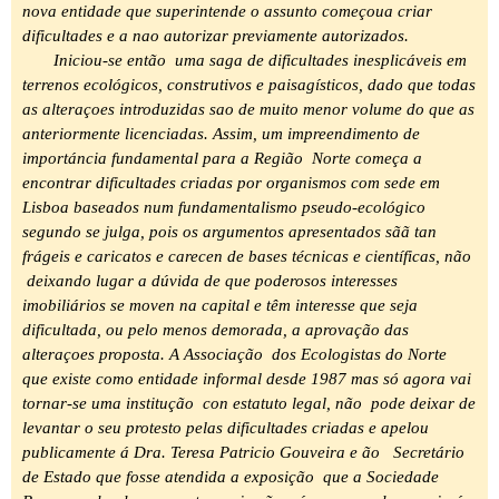
nova entidade que superintende o assunto começoua criar
dificultades e a nao autorizar previamente autorizados.
Iniciou-se então uma saga de dificultades inesplicáveis em
terrenos ecológicos, construtivos e paisagísticos, dado que todas
as alteraçoes introduzidas sao de muito menor volume do que as
anteriormente licenciadas. Assim, um impreendimento de
importáncia fundamental para a Região Norte começa a
encontrar dificultades criadas por organismos com sede em
Lisboa baseados num fundamentalismo pseudo-ecológico
segundo se julga, pois os argumentos apresentados sãã tan
frágeis e caricatos e carecen de bases técnicas e científicas, não
deixando lugar a dúvida de que poderosos interesses
imobiliários se moven na capital e têm interesse que seja
dificultada, ou pelo menos demorada, a aprovação das
alteraçoes proposta. A Associação dos Ecologistas do Norte
que existe como entidade informal desde 1987 mas só agora vai
tornar-se uma institução con estatuto legal, não pode deixar de
levantar o seu protesto pelas dificultades criadas e apelou
publicamente á Dra. Teresa Patricio Gouveira e ão Secretário
de Estado que fosse atendida a exposição que a Sociedade