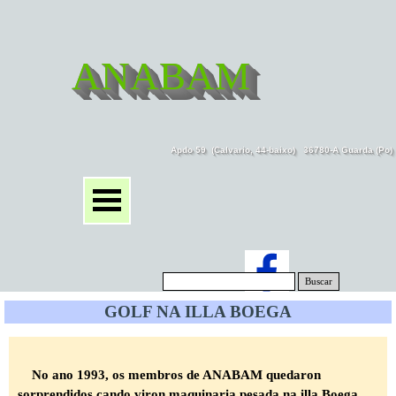
ANABAM
Apdo 59  (Calvario, 44-baixo)   36780-A Guarda (Po
Buscar
GOLF NA ILLA BOEGA
No ano 1993, os membros de ANABAM quedaron
sorprendidos cando viron maquinaria pesada na illa Boega,