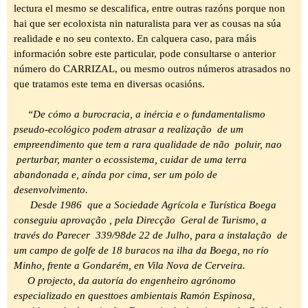
lectura el mesmo se descalifica, entre outras razóns porque
non
hai que ser ecoloxista nin naturalista para ver as cousas na súa
realidade e no seu contexto. En calquera caso, para máis
información sobre este particular, pode consultarse o anterior
número do CARRIZAL, ou mesmo outros números atrasados no
que tratamos este tema en diversas ocasións.
“De cómo a burocracia, a inércia e o fundamentalismo
pseudo-ecológico podem atrasar a realização de um
empreendimento que tem a rara qualidade de não poluir, nao
perturbar, manter o ecossistema, cuidar de uma terra
abandonada e, aínda por cima, ser um polo de
desenvolvimento.
Desde 1986 que a Sociedade Agrícola e Turística Boega
conseguiu aprovação , pela Direcção Geral de Turismo, a
través do Parecer 339/98de 22 de Julho, para a instalação de
um campo de golfe de 18 buracos na ilha da Boega, no río
Minho, frente a Gondarém, en Vila Nova de Cerveira.
O projecto, da autoría do engenheiro agrónomo
especializado en questtoes ambientais Ramón Espinosa,