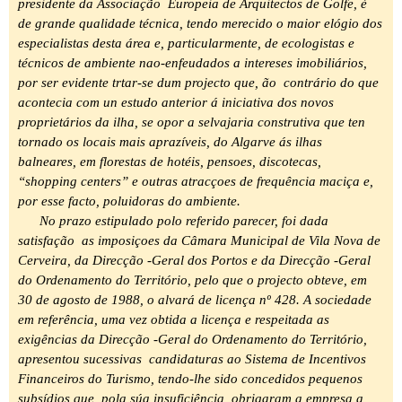
presidente da Associação Europeia de Arquitectos de Golfe, é
de grande qualidade técnica, tendo merecido o maior elógio dos
especialistas desta área e, particularmente, de ecologistas e
técnicos de ambiente nao-enfeudados a intereses imobiliários,
por ser evidente trtar-se dum projecto que, ão contrário do que
acontecia com un estudo anterior á iniciativa dos novos
proprietários da ilha, se opor a selvajaria construtiva que ten
tornado os locais mais aprazíveis, do Algarve ás ilhas
balneares, em florestas de hotéis, pensoes, discotecas,
“shopping centers” e outras atracçoes de frequência maciça e,
por esse facto, poluidoras do ambiente.
No prazo estipulado polo referido parecer, foi dada
satisfação as imposiçoes da Câmara Municipal de Vila Nova de
Cerveira, da Direcção -Geral dos Portos e da Direcção -Geral
do Ordenamento do Território, pelo que o projecto obteve, em
30 de agosto de 1988, o alvará de licença nº 428. A sociedade
em referência, uma vez obtida a licença e respeitada as
exigências da Direcção -Geral do Ordenamento do Território,
apresentou sucessivas candidaturas ao Sistema de Incentivos
Financeiros do Turismo, tendo-lhe sido concedidos pequenos
subsídios que, pola súa insuficiência, obrigaram a empresa a