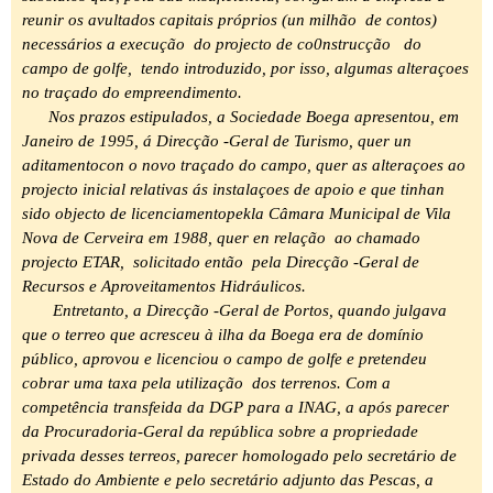
reunir os avultados capitais próprios (un milhão de contos)
necessários a execução do projecto de co0nstrucção do
campo de golfe, tendo introduzido, por isso, algumas alteraçoes
no traçado do empreendimento.
Nos prazos estipulados, a Sociedade Boega apresentou, em
Janeiro de 1995, á Direcção -Geral de Turismo, quer un
aditamentocon o novo traçado do campo, quer as alteraçoes ao
projecto inicial relativas ás instalaçoes de apoio e que tinhan
sido objecto de licenciamentopekla Câmara Municipal de Vila
Nova de Cerveira em 1988, quer en relação ao chamado
projecto ETAR, solicitado então pela Direcção -Geral de
Recursos e Aproveitamentos Hidráulicos.
Entretanto, a Direcção -Geral de Portos, quando julgava
que o terreo que acresceu à ilha da Boega era de domínio
público, aprovou e licenciou o campo de golfe e pretendeu
cobrar uma taxa pela utilização dos terrenos. Com a
competência transfeida da DGP para a INAG, a após parecer
da Procuradoria-Geral da república sobre a propriedade
privada desses terreos, parecer homologado pelo secretário de
Estado do Ambiente e pelo secretário adjunto das Pescas, a