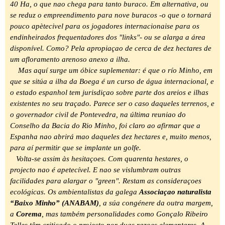
40 Ha, o que nao chega para tanto buraco. Em alternativa, ou
se reduz o empreendimento para nove buracos -o que o tornará
pouco apètecivel para os jogadores internacionaise para os
endinheirados frequentadores dos "links"- ou se alarga a área
disponível. Como? Pela apropiaçao de cerca de dez hectares de
um afloramento arenoso anexo a ilha.
Mas aquí surge um óbice suplementar: é que o río Minho, em
que se sitúa a ilha da Boega é un curso de água internacional, e
o estado espanhol tem jurisdiçao sobre parte dos areios e ilhas
existentes no seu traçado. Parece ser o caso daqueles terrenos, e
o governador civil de Pontevedra, na última reuniao do
Conselho da Bacia do Rio Minho, foi claro ao afirmar que a
Espanha nao abrirá mao daqueles dez hectares e, muito menos,
para aí permitir que se implante un golfe.
Volta-se assim às hesitaçoes. Com quarenta hestares, o
projecto nao é apetecível. E nao se vislumbram outras
facilidades para alargar o "green". Restam as consideraçoes
ecológicas.
Os ambientalistas da galega
Associaçao naturalista
“Baixo Minho” (ANABAM)
, a súa congénere da outra margem,
a
Corema
, mas também personalidades como Gonçalo Ribeiro