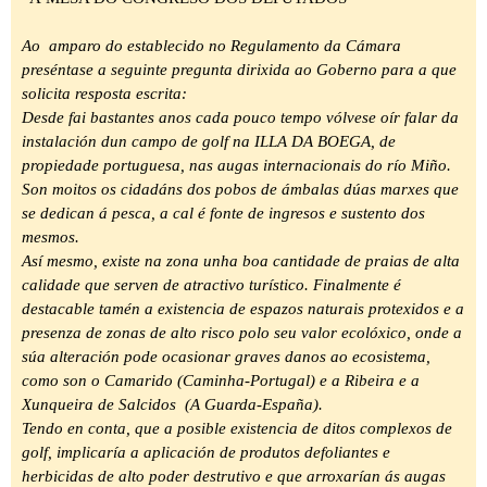
Ao amparo do establecido no Regulamento da Cámara
preséntase a seguinte pregunta dirixida ao Goberno para a que
solicita resposta escrita:
Desde fai bastantes anos cada pouco tempo vólvese oír falar da
instalación dun campo de golf na ILLA DA BOEGA, de
propiedade portuguesa, nas augas internacionais do río Miño.
Son moitos os cidadáns dos pobos de ámbalas dúas marxes que
se dedican á pesca, a cal é fonte de ingresos e sustento dos
mesmos.
Así mesmo, existe na zona unha boa cantidade de praias de alta
calidade que serven de atractivo turístico. Finalmente é
destacable tamén a existencia de espazos naturais protexidos e a
presenza de zonas de alto risco polo seu valor ecolóxico, onde a
súa alteración pode ocasionar graves danos ao ecosistema,
como son o Camarido (Caminha-Portugal) e a Ribeira e a
Xunqueira de Salcidos (A Guarda-España).
Tendo en conta, que a posible existencia de ditos complexos de
golf, implicaría a aplicación de produtos defoliantes e
herbicidas de alto poder destrutivo e que arroxarían ás augas