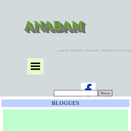
ANABAM
Apdo 59  (Calvario, 44-baixo)   36780-A Guarda (Po
Buscar
BLOGUES