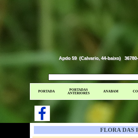
Apdo 59  (Calvario, 44-baixo)   367
PORTADAS
PORTADA
ANABAM
CO
ANTERIORES
FLORA DAS PR