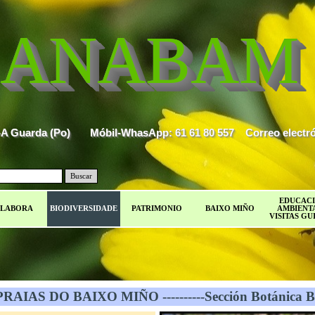
ANABAM
80-A Guarda (Po)       Móbil-WhasApp: 61 61 80 557    Correo el
Buscar
EDUCAC
LABORA
BIODIVERSIDADE
PATRIMONIO
BAIXO MIÑO
AMBIENTA
VISITAS GU
AIAS DO BAIXO MIÑO ----------Sección Botánica Ba