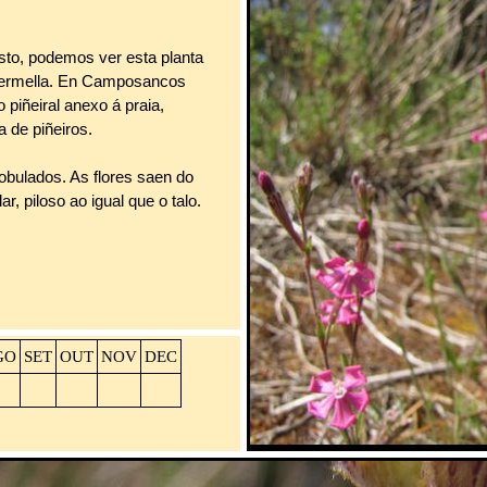
to, podemos ver esta planta
 vermella. En Camposancos
piñeiral anexo á praia,
a de piñeiros.
obulados. As flores saen do
r, piloso ao igual que o talo.
GO
SET
OUT
NOV
DEC