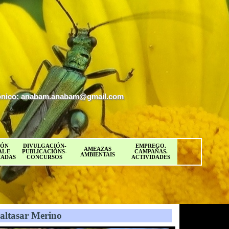
ectrónico: anabam.anabam@gmail.com
IÓN
DIVULGACIÓN-
EMPREGO.
AMEAZAS
L E
PUBLICACIÓNS-
CAMPAÑAS.
AMBIENTAIS
IADAS
CONCURSOS
ACTIVIDADES
ltasar Merino