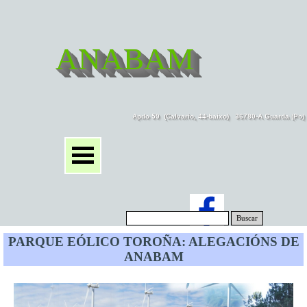
ANABAM
Apdo 59  (Calvario, 44-baixo)   36780-A Guarda (Po
Buscar
PARQUE EÓLICO TOROÑA: ALEGACIÓNS DE
ANABAM