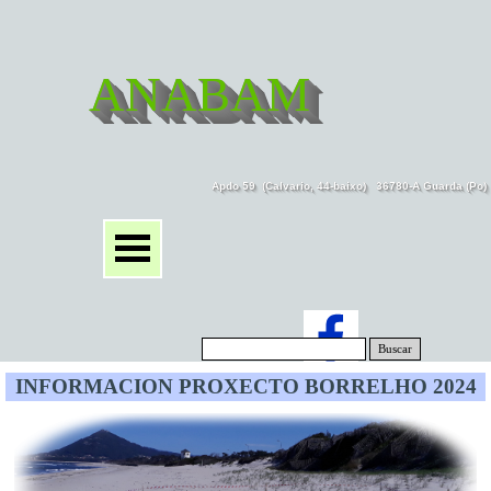
ANABAM
Apdo 59  (Calvario, 44-baixo)   36780-A Guarda (Po
Buscar
INFORMACION PROXECTO BORRELHO 2024