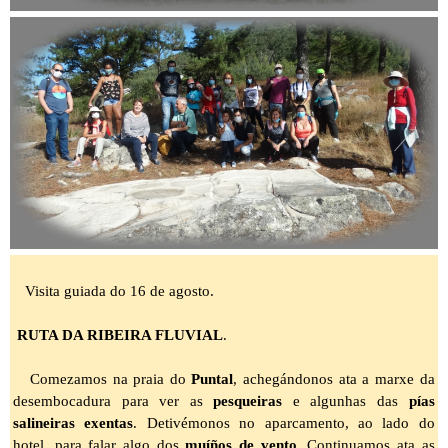
Visita guiada do 16 de agosto.
RUTA DA RIBEIRA FLUVIAL
.
Comezamos na praia do
Puntal
, achegándonos ata a marxe da
desembocadura para ver as
pesqueiras
e algunhas das
pías
salineira
s
exentas
. Detivémonos no aparcamento, ao lado do
hotel, para falar algo dos
muíños de vento
. Continuamos ata as