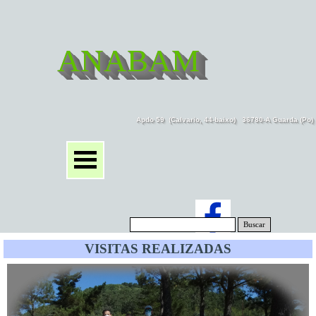
ANABAM
Apdo 59  (Calvario, 44-baixo)   36780-A Guarda (Po
Buscar
VISITAS REALIZADAS