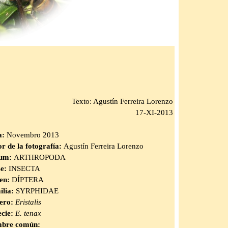
Texto: Agustín Ferreira Lorenzo
17-XI-2013
a:
Novembro 2013
r de la fotografía:
Agustín Ferreira Lorenzo
lum:
ARTHROPODA
se:
INSECTA
en:
DÍPTERA
ilia:
SYRPHIDAE
ero:
Eristalis
ecie:
E. tenax
bre común: