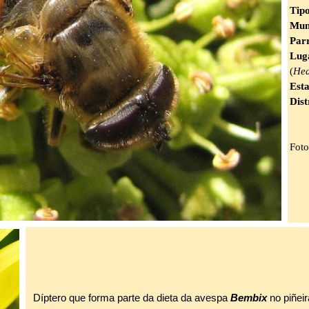
Tip
Mun
Par
Lug
(
Hed
Est
Dist
Foto
Díptero que forma parte da dieta da avespa
Bembix
no piñei