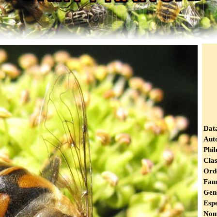
Dat
Auto
Phi
Cla
Ord
Fam
Gen
Esp
Nom