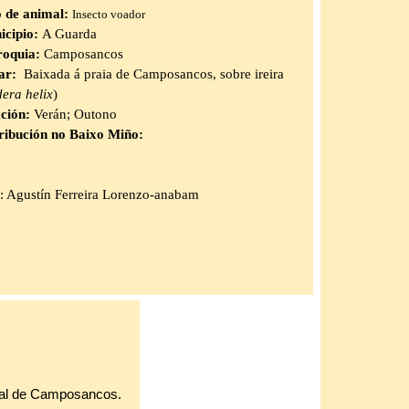
o de animal:
Insecto voador
icipio:
A Guarda
roquia:
Camposancos
ar:
Baixada á praia de Camposancos, sobre ireira
era helix
)
ación:
Verán; Outono
ribución no Baixo Miño:
: Agustín Ferreira Lorenzo-anabam
ral de Camposancos.