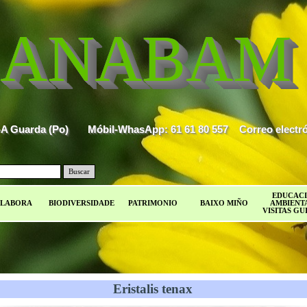
ANABAM
80-A Guarda (Po)       Móbil-WhasApp: 61 61 80 557    Correo el
Buscar
EDUCAC
LABORA
BIODIVERSIDADE
PATRIMONIO
BAIXO MIÑO
AMBIENTA
VISITAS GU
Eristalis tenax