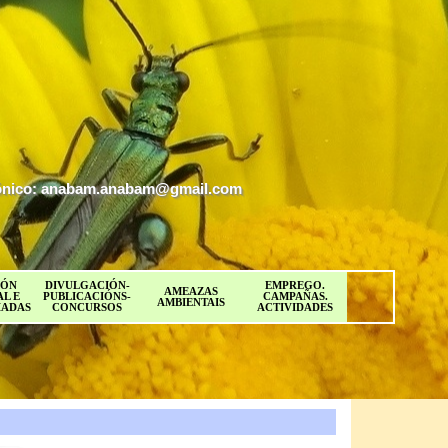
ectrónico: anabam.anabam@gmail.com
IÓN
DIVULGACIÓN-
EMPREGO.
AMEAZAS
L E
PUBLICACIÓNS-
CAMPAÑAS.
AMBIENTAIS
IADAS
CONCURSOS
ACTIVIDADES