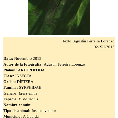
Texto: Agustín Ferreira Lorenzo
02-XII-2013
Data:
Novembro 2013
Autor de la fotografía:
Agustín Ferreira Lorenzo
Philum:
ARTHROPODA
Clase:
INSECTA
Orden:
DÍPTERA
Familia:
SYRPHIDAE
Genero:
Episyrphus
Especie:
E. balteatus
Nombre común:
Tipo de animal:
Insecto voador
Municipio:
A Guarda