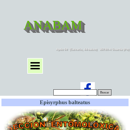
ANABAM
Apdo 59  (Calvario, 44-baixo)   36780-A Guarda (Po
Buscar
Episyrphus balteatus