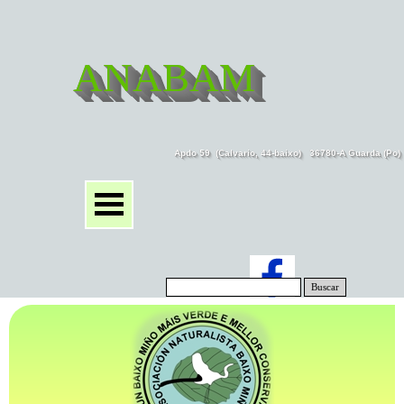
ANABAM
Apdo 59  (Calvario, 44-baixo)   36780-A Guarda (Po
Buscar